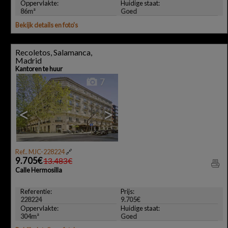
Oppervlakte:
Huidige staat:
86m²
Goed
Bekijk details en foto's
Recoletos, Salamanca,
Madrid
Kantoren te huur
7
<
>
Ref.. MJC-228224
🔗
9.705€
13.483€
Calle Hermosilla
Referentie:
Prijs:
228224
9.705€
Oppervlakte:
Huidige staat:
304m²
Goed