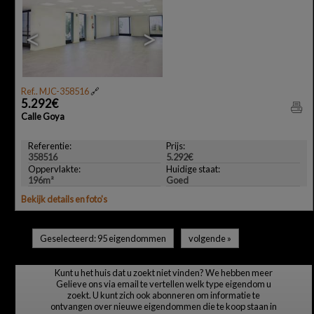
<
>
Ref.. MJC-358516
🔗
5.292€
Calle Goya
Referentie:
Prijs:
358516
5.292€
Oppervlakte:
Huidige staat:
196m²
Goed
Bekijk details en foto's
Geselecteerd:
95 eigendommen
volgende
»
Kunt u het huis dat u zoekt niet vinden? We hebben meer
Gelieve ons via email te vertellen welk type eigendom u
zoekt. U kunt zich ook abonneren om informatie te
ontvangen over nieuwe eigendommen die te koop staan in