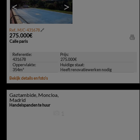
<
>
Ref.. MJC-431678
🔗
275.000€
Calle paris
Referentie:
Prijs:
431678
275.000€
Oppervlakte:
Huidige staat:
354m²
Heeft renovatiewerken nodig
Bekijk details en foto's
Gaztambide, Moncloa,
Madrid
Handelspanden te huur
1