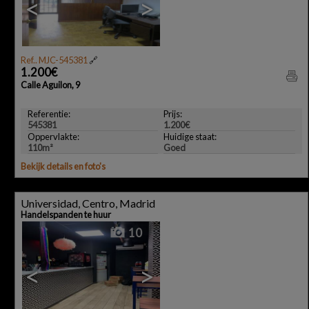
<
>
Ref.. MJC-545381
🔗
1.200€
Calle Aguilon, 9
Referentie:
Prijs:
545381
1.200€
Oppervlakte:
Huidige staat:
110m²
Goed
Bekijk details en foto's
Universidad, Centro, Madrid
Handelspanden te huur
10
<
>