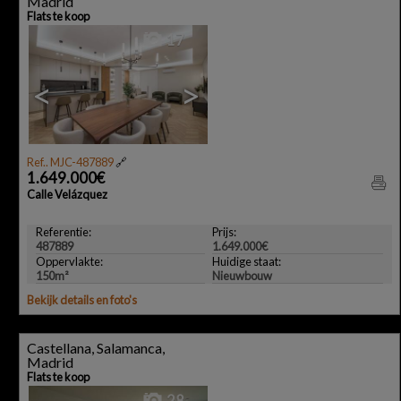
Madrid
Flats te koop
17
<
>
Ref.. MJC-487889
🔗
1.649.000€
Calle Velázquez
Referentie:
Prijs:
487889
1.649.000€
Oppervlakte:
Huidige staat:
150m²
Nieuwbouw
Bekijk details en foto's
Castellana, Salamanca,
Madrid
Flats te koop
28