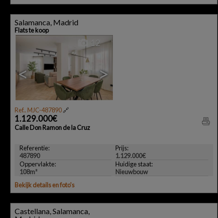
Salamanca, Madrid
Flats te koop
12
<
>
Ref.. MJC-487890
🔗
1.129.000€
Calle Don Ramon de la Cruz
Referentie:
Prijs:
487890
1.129.000€
Oppervlakte:
Huidige staat:
108m²
Nieuwbouw
Bekijk details en foto's
Castellana, Salamanca,