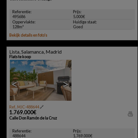
Referentie:
Prijs:
495686
5.000€
Oppervlakte:
Huidige staat:
128m²
Goed
Bekijk details en foto's
Lista, Salamanca, Madrid
Flats te koop
11
<
>
Ref.. MJC-488644
🔗
1.769.000€
Calle Don Ramón de la Cruz
Referentie:
Prijs:
488644
1.769.000€