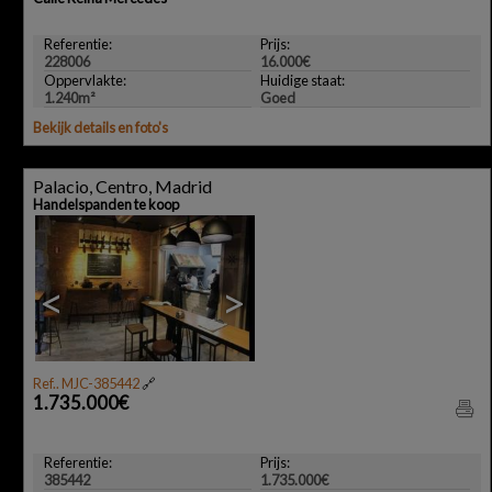
Referentie:
Prijs:
228006
16.000€
Oppervlakte:
Huidige staat:
1.240m²
Goed
Bekijk details en foto's
Palacio, Centro, Madrid
Handelspanden te koop
<
>
Ref.. MJC-385442
🔗
1.735.000€
Referentie:
Prijs:
385442
1.735.000€