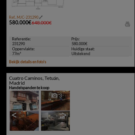
Ref.. MJC-231290
🔗
580.000€
648.000€
Referentie:
Prijs:
231290
580.000€
Oppervlakte:
Huidige staat:
77m²
Uitstekend
Bekijk details en foto's
Cuatro Caminos, Tetuán,
Madrid
Handelspanden te koop
3
<
>