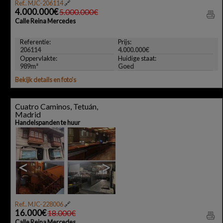
Ref.. MJC-206114
🔗
4.000.000€
5.000.000€
Calle Reina Mercedes
Referentie:
Prijs:
206114
4.000.000€
Oppervlakte:
Huidige staat:
989m²
Goed
Bekijk details en foto's
Cuatro Caminos, Tetuán,
Madrid
Handelspanden te huur
<
>
Ref.. MJC-228006
🔗
16.000€
18.000€
Calle Reina Mercedes