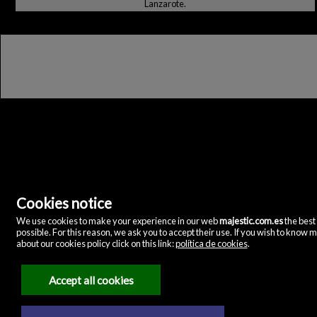
Lanzarote.
Cookies notice
Majestic Home & Retail
C/ Velázquez, 12
We use cookies to make your experience in our web
majestic.com.es
the best
28001 Madrid
()
possible. For this reason, we ask you to accept their use. If you wish to know 
(+34)635072075
about our cookies policy click on this link:
política de cookies
.
Juridische kennisgeving
Accept all cookies
Privacybeleid