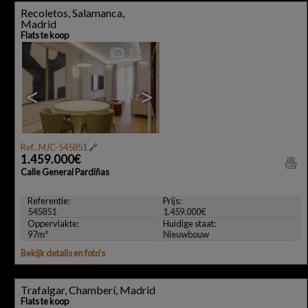
Recoletos, Salamanca,
Madrid
Flats te koop
12
<
>
Ref.. MJC-545851
🔗
1.459.000€
Calle General Pardiñas
Referentie:
Prijs:
545851
1.459.000€
Oppervlakte:
Huidige staat:
97m²
Nieuwbouw
Bekijk details en foto's
Trafalgar, Chamberí, Madrid
Flats te koop