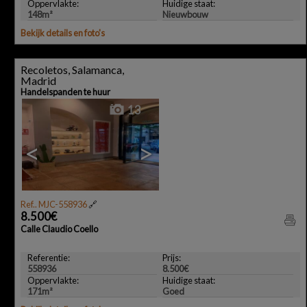
Oppervlakte:
Huidige staat:
148m²
Nieuwbouw
Bekijk details en foto's
Recoletos, Salamanca,
Madrid
Handelspanden te huur
13
<
>
Ref.. MJC-558936
🔗
8.500€
Calle Claudio Coello
Referentie:
Prijs:
558936
8.500€
Oppervlakte:
Huidige staat:
171m²
Goed