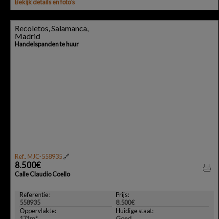
Bekijk details en foto's
Recoletos, Salamanca,
Madrid
Handelspanden te huur
Ref.. MJC-558935
🔗
8.500€
Calle Claudio Coello
Referentie:
Prijs:
558935
8.500€
Oppervlakte:
Huidige staat:
171m²
Goed