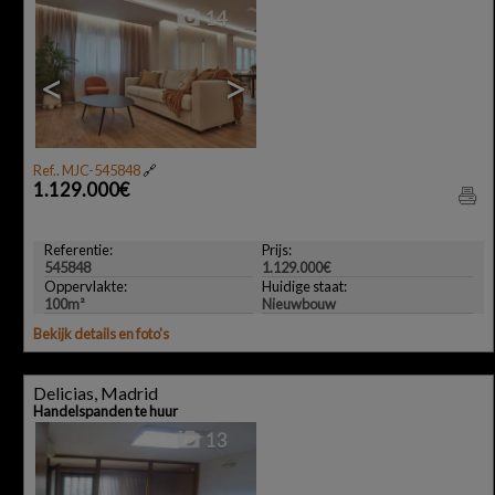
14
<
>
Ref.. MJC-545848
🔗
1.129.000€
Referentie:
Prijs:
545848
1.129.000€
Oppervlakte:
Huidige staat:
100m²
Nieuwbouw
Bekijk details en foto's
Delicias, Madrid
Handelspanden te huur
13