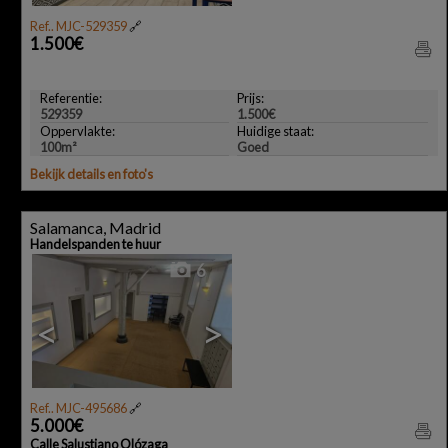
Ref.. MJC-529359
🔗
1.500€
Referentie:
Prijs:
529359
1.500€
Oppervlakte:
Huidige staat:
100m²
Goed
Bekijk details en foto's
Salamanca, Madrid
Handelspanden te huur
6
<
>
Ref.. MJC-495686
🔗
5.000€
Calle Salustiano Olózaga