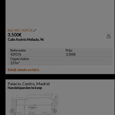
Ref.. MJC-429576
🔗
3.500€
Calle Andrés Mellado, 96
Referentie:
Prijs:
429576
3.500€
Oppervlakte:
157m²
Bekijk details en foto's
Palacio, Centro, Madrid
Handelspanden te koop
2
<
>