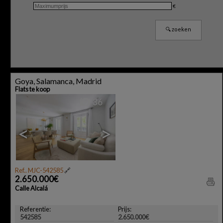
€
Goya, Salamanca, Madrid
Flats te koop
36
<
>
Ref.. MJC-542585
🔗
2.650.000€
Calle Alcalá
Referentie:
Prijs:
542585
2.650.000€