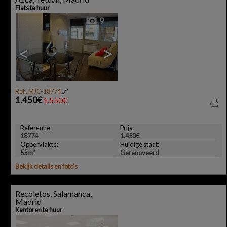
Flats te huur
9
<
>
Ref.. MJC-18774
🔗
1.450€
1.550€
Referentie:
Prijs:
18774
1.450€
Oppervlakte:
Huidige staat:
55m²
Gerenoveerd
Bekijk details en foto's
Recoletos, Salamanca,
Madrid
Kantoren te huur
8