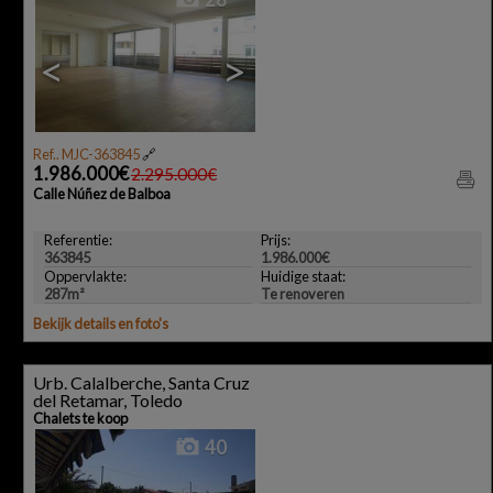
<
>
Ref.. MJC-363845
🔗
1.986.000€
2.295.000€
Calle Núñez de Balboa
Referentie:
Prijs:
363845
1.986.000€
Oppervlakte:
Huidige staat:
287m²
Te renoveren
Bekijk details en foto's
Urb. Calalberche, Santa Cruz
del Retamar, Toledo
Chalets te koop
40