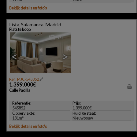
Bekijk details en foto's
Lista, Salamanca, Madrid
Flats te koop
14
<
>
Ref.. MJC-545852
🔗
1.399.000€
Calle Padilla
Referentie:
Prijs:
545852
1.399.000€
Oppervlakte:
Huidige staat:
131m²
Nieuwbouw
Bekijk details en foto's