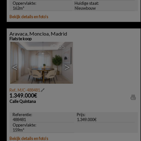
Oppervlakte:
Huidige staat:
162m²
Nieuwbouw
Bekijk details en foto's
Aravaca, Moncloa, Madrid
Flats te koop
35
<
>
Ref.. MJC-488481
🔗
1.349.000€
Calle Quintana
Referentie:
Prijs:
488481
1.349.000€
Oppervlakte:
159m²
Bekijk details en foto's