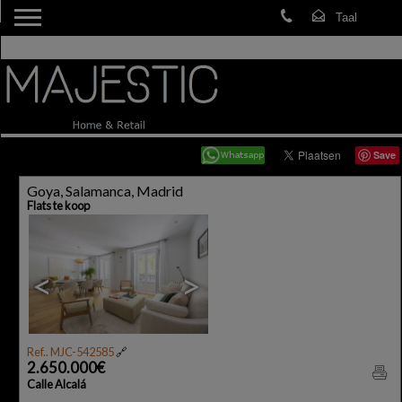
Save
Goya, Salamanca, Madrid
Flats te koop
<
>
Ref.. MJC-542585
🔗
2.650.000€
Calle Alcalá