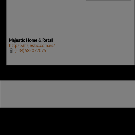
Majestic Home & Retail
https://majestic.com.es/
(+34)635072075