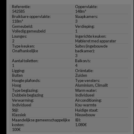
Referentie:
Oppervlakte:
542585
148m²
Bruikbare oppervlakte:
Slaapkamers:
118m²
3
Gemeubeld:
Verdieping:
Volledig gemeubeld
1
Lounges:
Ingerichte keuken:
2
Møbleret med apparater
Type keuken:
Suites (ingebouwde
Onafhankelijke
badkamer):
3
Aantal toiletten:
Balkon/s:
1
4
Ligging:
Oriëntatie:
Buiten
Zuiden
Hoogte plafonds:
Type vensters:
Hoog
Aluminium, Climalit
Type beglazing:
Warm water:
Dubbele beglazing
Individueel
Verwarming:
Airconditioning:
Individueel
Kou-warmte
Stijl:
Huidige staat:
Klassiek
Nieuwbouw
Maandelijkse gemeenschappelijke
IBI:
kosten:
1.080€
100€