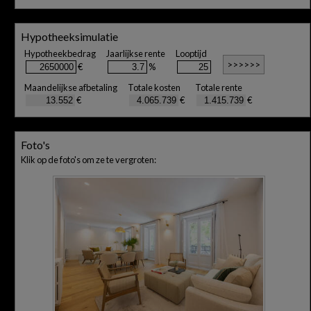
Hypotheeksimulatie
Hypotheekbedrag
Jaarlijkse rente
Looptijd
€
%
Maandelijkse afbetaling
Totale kosten
Totale rente
€
€
€
Foto's
Klik op de foto's om ze te vergroten: