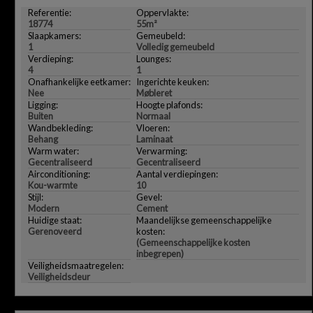
Referentie:
Oppervlakte:
18774
55m²
Slaapkamers:
Gemeubeld:
1
Volledig gemeubeld
Verdieping:
Lounges:
4
1
Onafhankelijke eetkamer:
Ingerichte keuken:
Nee
Møbleret
Ligging:
Hoogte plafonds:
Buiten
Normaal
Wandbekleding:
Vloeren:
Behang
Laminaat
Warm water:
Verwarming:
Gecentraliseerd
Gecentraliseerd
Airconditioning:
Aantal verdiepingen:
Kou-warmte
10
Stijl:
Gevel:
Modern
Cement
Huidige staat:
Maandelijkse gemeenschappelijke
Gerenoveerd
kosten:
(Gemeenschappelijke kosten
inbegrepen)
Veiligheidsmaatregelen:
Veiligheidsdeur