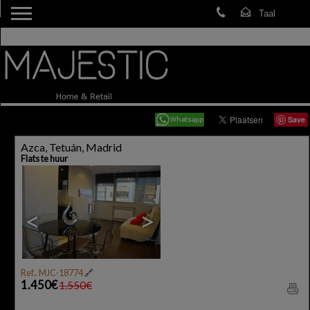
Save
Azca, Tetuán, Madrid
Flats te huur
<
>
Ref.. MJC-18774
🔗
1.450€
1.550€