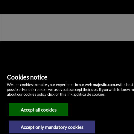
Cookies notice
We use cookies to make your experience in our web
majestic.com.es
the best
Majestic Home & Retail
possible. For this reason, we ask you to accept their use. If you wish to know 
C/ Velázquez, 12
about our cookies policy click on this link:
política de cookies
.
28001 Madrid
()
(+34)635072075
Accept all cookies
Juridische kennisgeving
Privacybeleid
Accept only mandatory cookies