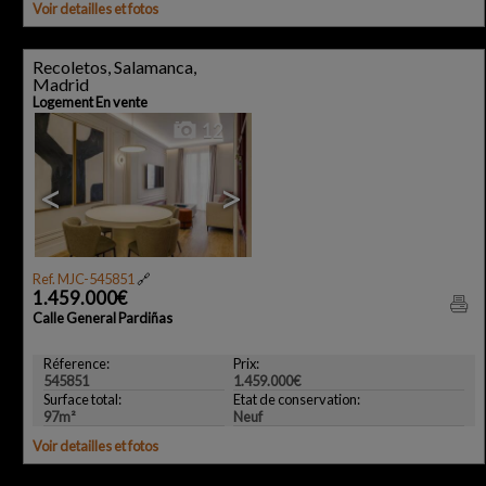
Voir detailles et fotos
Recoletos, Salamanca,
Madrid
Logement En vente
12
<
>
Ref. MJC-545851
🔗
1.459.000€
Calle General Pardiñas
Réference:
Prix:
545851
1.459.000€
Surface total:
Etat de conservation:
97m²
Neuf
Voir detailles et fotos