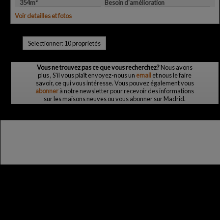
354m²
Besoin d'amélioration
Voir detailles et fotos
Selectionner:
10 proprietés
Vous ne trouvez pas ce que vous recherchez?
Nous avons
plus
, S'il vous plaît envoyez-nous un
email
et nous le faire
savoir, ce qui vous intéresse. Vous pouvez également vous
abonner
à notre newsletter pour recevoir des informations
sur les maisons neuves ou vous abonner sur Madrid.