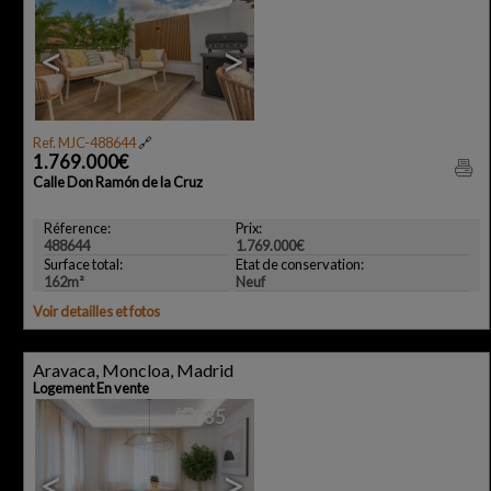
<
>
Ref. MJC-488644
🔗
1.769.000€
Calle Don Ramón de la Cruz
Réference:
Prix:
488644
1.769.000€
Surface total:
Etat de conservation:
162m²
Neuf
Voir detailles et fotos
Aravaca, Moncloa, Madrid
Logement En vente
35
<
>