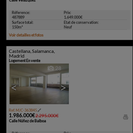
Réference:
Prix:
487889
1.649.000€
Surface total:
Etat de conservation:
150m²
Neuf
Voir detailles et fotos
Castellana, Salamanca,
Madrid
Logement En vente
28
<
>
Ref. MJC-363845
🔗
1.986.000€
2.295.000€
Calle Núñez de Balboa