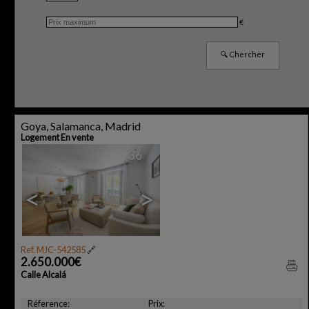
€
Goya, Salamanca, Madrid
Logement En vente
36
<
>
Ref. MJC-542585
🔗
2.650.000€
Calle Alcalá
Réference:
Prix: