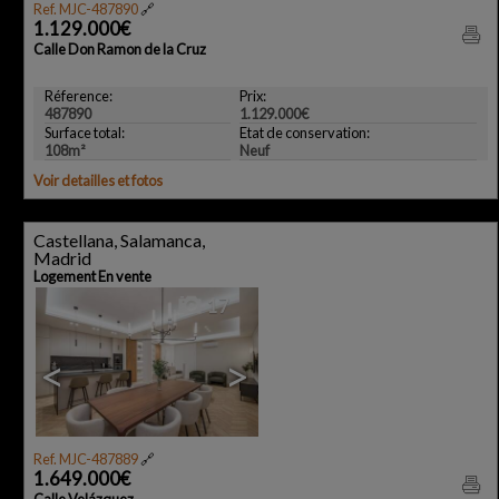
Ref. MJC-487890
🔗
1.129.000€
Calle Don Ramon de la Cruz
Réference:
Prix:
487890
1.129.000€
Surface total:
Etat de conservation:
108m²
Neuf
Voir detailles et fotos
Castellana, Salamanca,
Madrid
Logement En vente
17
<
>
Ref. MJC-487889
🔗
1.649.000€
Calle Velázquez