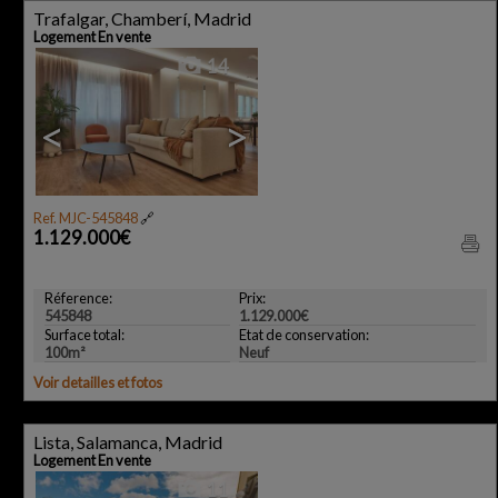
Trafalgar, Chamberí, Madrid
Logement En vente
14
<
>
Ref. MJC-545848
🔗
1.129.000€
Réference:
Prix:
545848
1.129.000€
Surface total:
Etat de conservation:
100m²
Neuf
Voir detailles et fotos
Lista, Salamanca, Madrid
Logement En vente
11