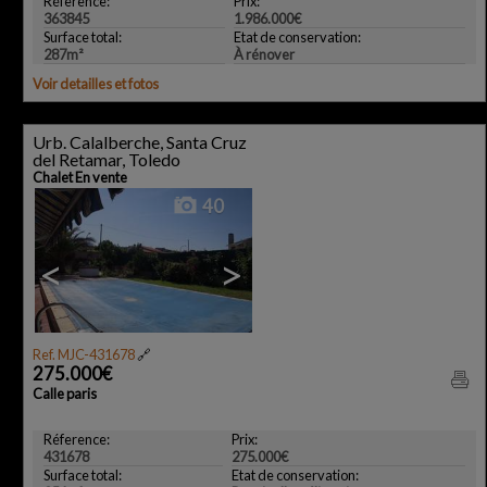
Réference:
Prix:
363845
1.986.000€
Surface total:
Etat de conservation:
287m²
À rénover
Voir detailles et fotos
Urb. Calalberche, Santa Cruz
del Retamar, Toledo
Chalet En vente
40
<
>
Ref. MJC-431678
🔗
275.000€
Calle paris
Réference:
Prix:
431678
275.000€
Surface total:
Etat de conservation: