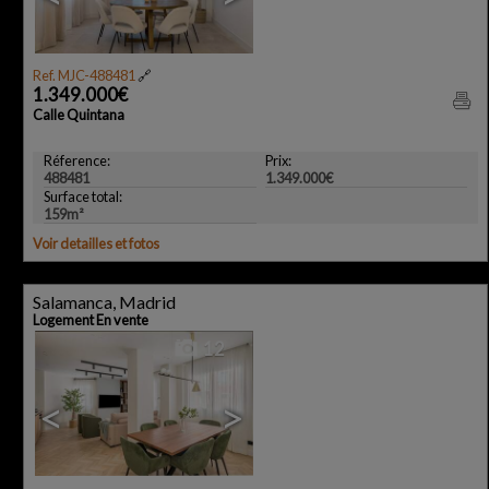
Ref. MJC-488481
🔗
1.349.000€
Calle Quintana
Réference:
Prix:
488481
1.349.000€
Surface total:
159m²
Voir detailles et fotos
Salamanca, Madrid
Logement En vente
12
<
>