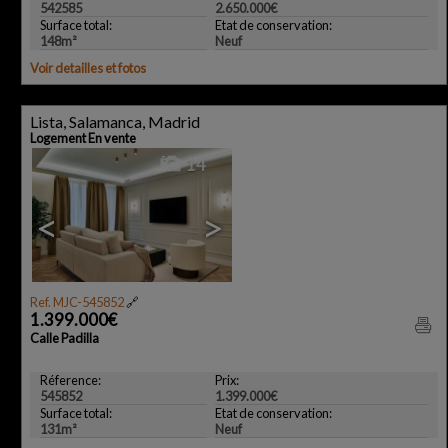
542585
2.650.000€
Surface total:
Etat de conservation:
148m²
Neuf
Voir detailles et fotos
Lista, Salamanca, Madrid
Logement En vente
14
<
>
Ref. MJC-545852
🔗
1.399.000€
Calle Padilla
Réference:
Prix:
545852
1.399.000€
Surface total:
Etat de conservation:
131m²
Neuf