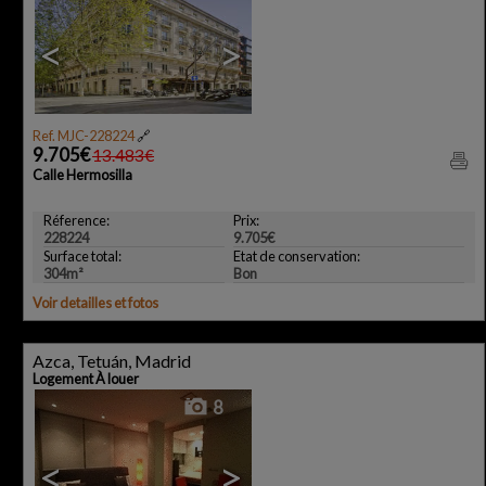
<
>
Ref. MJC-228224
🔗
9.705€
13.483€
Calle Hermosilla
Réference:
Prix:
228224
9.705€
Surface total:
Etat de conservation:
304m²
Bon
Voir detailles et fotos
Azca, Tetuán, Madrid
Logement À louer
8
<
>