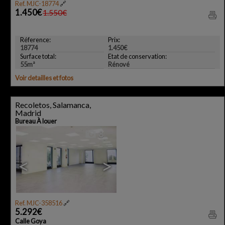
Ref. MJC-18774
🔗
1.450€
1.550€
Réference:
Prix:
18774
1.450€
Surface total:
Etat de conservation:
55m²
Rénové
Voir detailles et fotos
Recoletos, Salamanca,
Madrid
Bureau À louer
8
<
>
Ref. MJC-358516
🔗
5.292€
Calle Goya