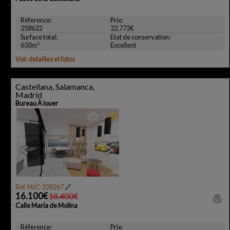
Réference:
Prix:
258622
22.772€
Surface total:
Etat de conservation:
650m²
Excellent
Voir detailles et fotos
Castellana, Salamanca,
Madrid
Bureau À louer
5
<
>
Ref. MJC-228267
🔗
16.100€
18.400€
Calle María de Molina
Réference:
Prix: