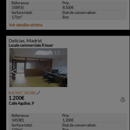
Réference:
Prix:
558935
8.500€
Surface total:
Etat de conservation:
171m²
Bon
Voir detailles et fotos
Delicias, Madrid
Locale commerciale À louer
13
<
>
Ref. MJC-545381
🔗
1.200€
Calle Aguilon, 9
Réference:
Prix:
545381
1.200€
Surface total:
Etat de conservation:
110m²
Bon