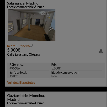
Salamanca, Madrid
Locale commerciale À louer
6
<
>
Ref. MJC-495686
🔗
5.000€
Calle Salustiano Olózaga
Réference:
Prix:
495686
5.000€
Surface total:
Etat de conservation:
128m²
Bon
Voir detailles et fotos
Gaztambide, Moncloa,
Madrid
Locale commerciale À louer