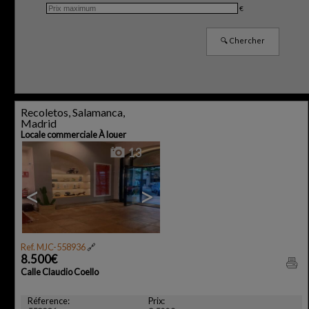
€
Recoletos, Salamanca,
Madrid
Locale commerciale À louer
13
<
>
Ref. MJC-558936
🔗
8.500€
Calle Claudio Coello
Réference:
Prix: