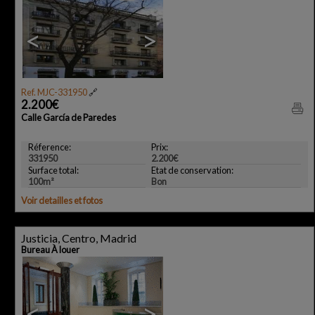
<
>
Ref. MJC-331950
🔗
2.200€
Calle García de Paredes
Réference:
Prix:
331950
2.200€
Surface total:
Etat de conservation:
100m²
Bon
Voir detailles et fotos
Justicia, Centro, Madrid
Bureau À louer
<
>