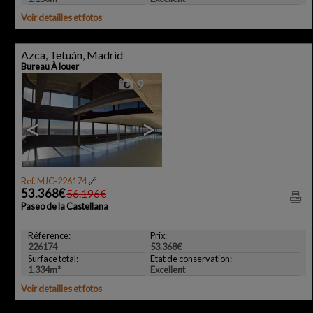
Voir detailles et fotos
Azca, Tetuán, Madrid
Bureau À louer
9
<
>
Ref. MJC-226174
🔗
53.368€
56.196€
Paseo de la Castellana
Réference:
Prix:
226174
53.368€
Surface total:
Etat de conservation:
1.334m²
Excellent
Voir detailles et fotos