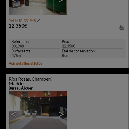
Ref. MJC-331948
🔗
12.350€
Réference:
Prix:
331948
12.350€
Surface total:
Etat de conservation:
475m²
Bon
Voir detailles et fotos
Ríos Rosas, Chamberí,
Madrid
Bureau À louer
<
>