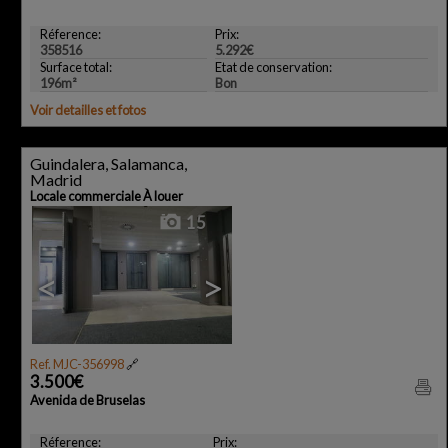
Réference:
Prix:
358516
5.292€
Surface total:
Etat de conservation:
196m²
Bon
Voir detailles et fotos
Guindalera, Salamanca,
Madrid
Locale commerciale À louer
15
<
>
Ref. MJC-356998
🔗
3.500€
Avenida de Bruselas
Réference:
Prix: