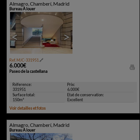
Almagro, Chamberí, Madrid
Bureau À louer
<
>
Ref. MJC-331951
🔗
6.000€
Paseo de la castellana
Réference:
Prix:
331951
6.000€
Surface total:
Etat de conservation:
150m²
Excellent
Voir detailles et fotos
Almagro, Chamberí, Madrid
Bureau À louer
4