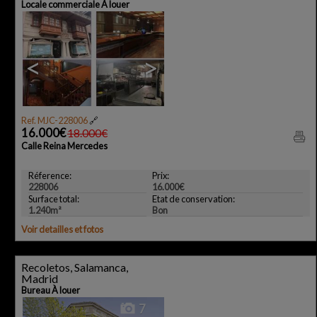
Locale commerciale À louer
<
>
Ref. MJC-228006
🔗
16.000€
18.000€
Calle Reina Mercedes
Réference:
Prix:
228006
16.000€
Surface total:
Etat de conservation:
1.240m²
Bon
Voir detailles et fotos
Recoletos, Salamanca,
Madrid
Bureau À louer
7