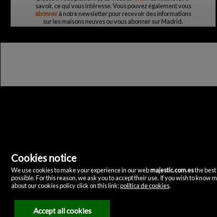
savoir, ce qui vous intéresse. Vous pouvez également vous
abonner
à notre newsletter pour recevoir des informations
sur les maisons neuves ou vous abonner sur Madrid.
Cookies notice
Majestic Home & Retail
C/ Velázquez, 12
We use cookies to make your experience in our web
majestic.com.es
the best
28001 Madrid
(Espagne)
possible. For this reason, we ask you to accept their use. If you wish to know 
(+34)635072075
about our cookies policy click on this link:
política de cookies
.
Mention légale
Accept all cookies