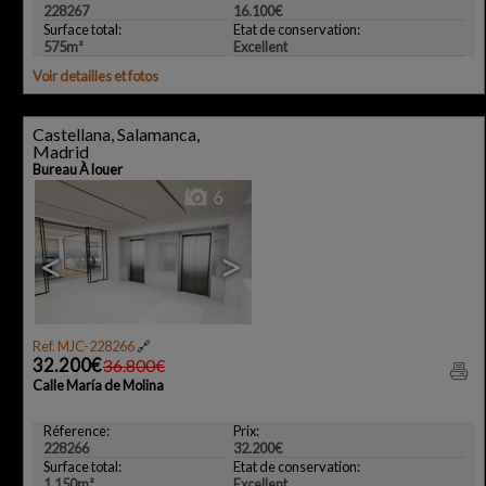
228267
16.100€
Surface total:
Etat de conservation:
575m²
Excellent
Voir detailles et fotos
Castellana, Salamanca,
Madrid
Bureau À louer
6
<
>
Ref. MJC-228266
🔗
32.200€
36.800€
Calle María de Molina
Réference:
Prix:
228266
32.200€
Surface total:
Etat de conservation:
1.150m²
Excellent