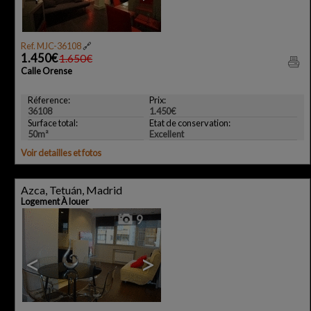
Ref. MJC-36108
🔗
1.450€
1.650€
Calle Orense
Réference:
Prix:
36108
1.450€
Surface total:
Etat de conservation:
50m²
Excellent
Voir detailles et fotos
Azca, Tetuán, Madrid
Logement À louer
9
<
>