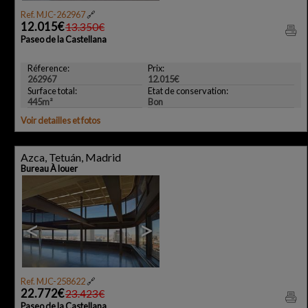
Ref. MJC-262967
🔗
12.015€
13.350€
Paseo de la Castellana
Réference:
Prix:
262967
12.015€
Surface total:
Etat de conservation:
445m²
Bon
Voir detailles et fotos
Azca, Tetuán, Madrid
Bureau À louer
<
>
Ref. MJC-258622
🔗
22.772€
23.423€
Paseo de la Castellana