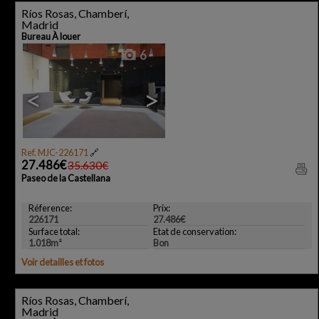
Ríos Rosas, Chamberí,
Madrid
Bureau À louer
6
<
>
Ref. MJC-226171
🔗
27.486€
35.630€
Paseo de la Castellana
Réference:
Prix:
226171
27.486€
Surface total:
Etat de conservation:
1.018m²
Bon
Voir detailles et fotos
Ríos Rosas, Chamberí,
Madrid