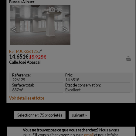
Bureau À louer
13
<
>
Ref. MJC-226125
🔗
14.651€
15.925€
Calle José Abascal
Réference:
Prix:
226125
14.651€
Surface total:
Etat de conservation:
637m²
Excellent
Voir detailles et fotos
Selectionner:
75 proprietés
suivant
»
Vous ne trouvez pas ce que vous recherchez?
Nous avons
plus
, S'il vous plaît envoyez-nous un
email
et nous le faire