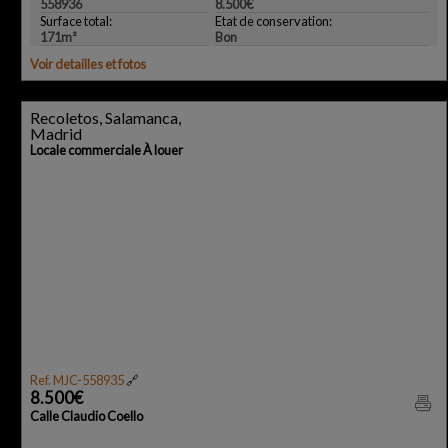
558936
8.500€
Surface total:
Etat de conservation:
171m²
Bon
Voir detailles et fotos
Recoletos, Salamanca,
Madrid
Locale commerciale À louer
Ref. MJC-558935
🔗
8.500€
Calle Claudio Coello