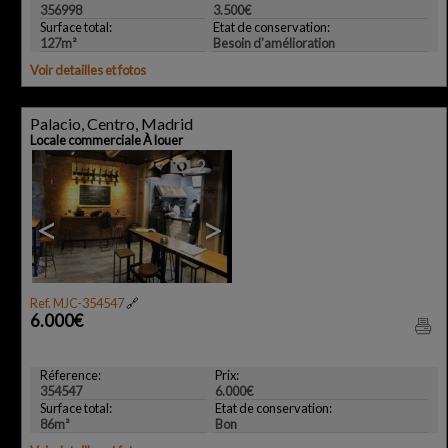
356998
3.500€
Surface total:
Etat de conservation:
127m²
Besoin d'amélioration
Voir detailles et fotos
Palacio, Centro, Madrid
Locale commerciale À louer
2
<
>
Ref. MJC-354547
🔗
6.000€
Réference:
Prix:
354547
6.000€
Surface total:
Etat de conservation:
86m²
Bon