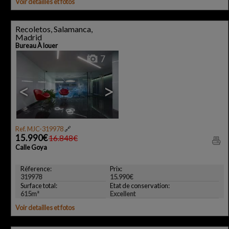
Voir detailles et fotos
Recoletos, Salamanca,
Madrid
Bureau À louer
7
<
>
Ref. MJC-319978
🔗
15.990€
16.848€
Calle Goya
Réference:
Prix:
319978
15.990€
Surface total:
Etat de conservation:
615m²
Excellent
Voir detailles et fotos