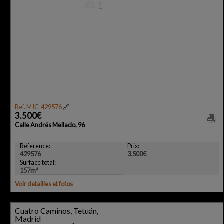
1
Ref. MJC-429576
🔗
3.500€
Calle Andrés Mellado, 96
Réference:
Prix:
429576
3.500€
Surface total:
157m²
Voir detailles et fotos
Cuatro Caminos, Tetuán,
Madrid