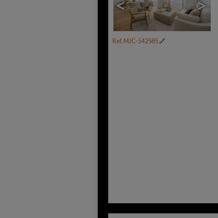
<
>
Ref. MJC-542585
🔗