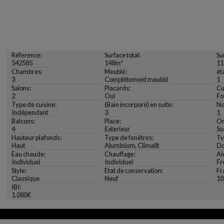
Réference:
Surface total:
Sur
542585
148m²
11
Chambres:
Meublé:
ét
3
Complètement meublé
1
Salons:
Placards:
Cu
2
Oui
Fo
Type de cuisine:
(Bain incorporé) en suite:
No
Indépendant
3
1
Balcons:
Place:
Or
4
Exterieur
Su
Hauteur plafonds:
Type de fenêtres:
Ty
Haut
Aluminium, Climalit
Do
Eau chaude:
Chauffage:
Ai
Individuel
Individuel
Fr
Style:
Etat de conservation:
Fr
Classique
Neuf
10
IBI:
1.080€