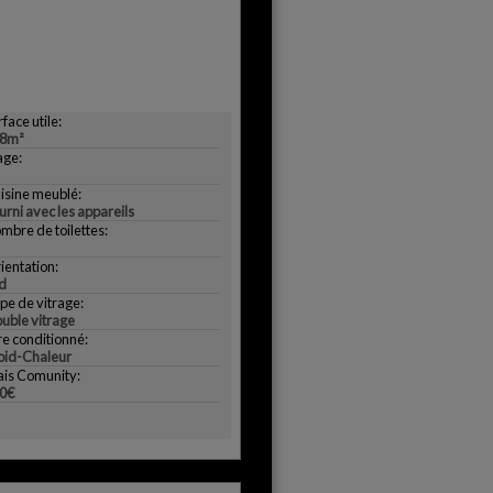
face utile:
8m²
age:
isine meublé:
urni avec les appareils
mbre de toilettes:
ientation:
d
pe de vitrage:
uble vitrage
re conditionné:
oid-Chaleur
ais Comunity:
0€