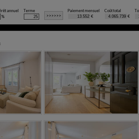
érêt annuel
Terme
Paiement mensuel
Coût total
To
€
€
%
: