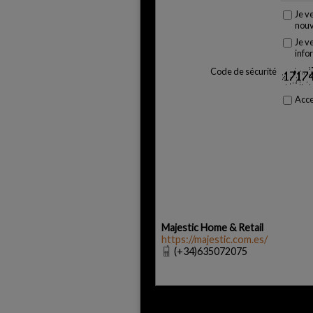
Je v
nouv
Je v
info
Code de sécurité
Acc
Majestic Home & Retail
https://majestic.com.es/
(+34)635072075