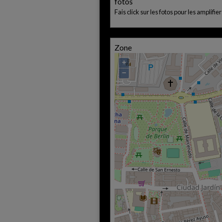
fotos
Fais click sur les fotos pour les amplifier
Zone
+
−