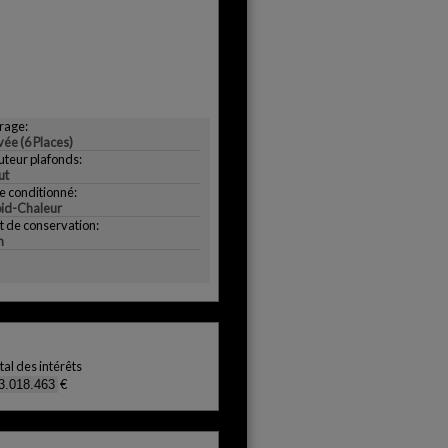
rage:
vée (6 Places)
teur plafonds:
ut
e conditionné:
oid-Chaleur
t de conservation:
n
tal des intérêts
€