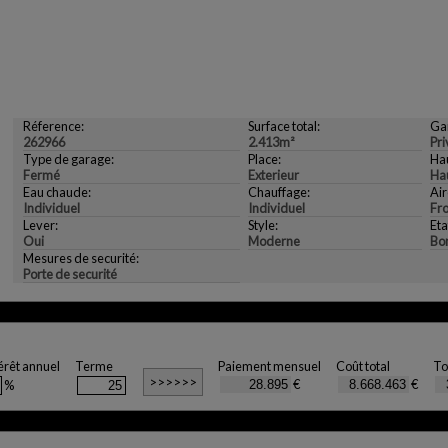
Réference:
Surface total:
Ga
262966
2.413m²
Pri
Type de garage:
Place:
Hau
Fermé
Exterieur
Ha
Eau chaude:
Chauffage:
Air
Individuel
Individuel
Fr
Lever:
Style:
Eta
Oui
Moderne
Bo
Mesures de securité:
Porte de securité
érêt annuel
Terme
Paiement mensuel
Coût total
To
€
€
%