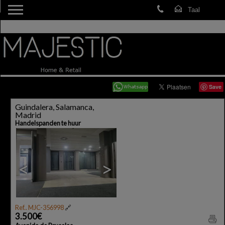
Save
Guindalera, Salamanca,
Madrid
Handelspanden te huur
<
>
Ref.. MJC-356998
🔗
3.500€