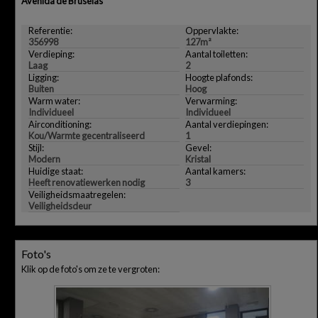
Avenida de Bruselas
Referentie:
Oppervlakte:
356998
127m²
Verdieping:
Aantal toiletten:
Laag
2
Ligging:
Hoogte plafonds:
Buiten
Hoog
Warm water:
Verwarming:
Individueel
Individueel
Airconditioning:
Aantal verdiepingen:
Kou/Warmte gecentraliseerd
1
Stijl:
Gevel:
Modern
Kristal
Huidige staat:
Aantal kamers:
Heeft renovatiewerken nodig
3
Veiligheidsmaatregelen:
Veiligheidsdeur
Foto's
Klik op de foto's om ze te vergroten: