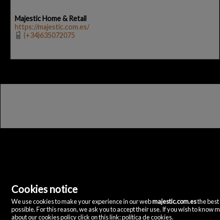
Majestic Home & Retail
https://majestic.com.es/
(+34)635072075
Cookies notice
We use cookies to make your experience in our web
majestic.com.es
the best
Majestic Home & Retail
possible. For this reason, we ask you to accept their use. If you wish to know 
C/ Velázquez, 12
about our cookies policy click on this link:
política de cookies
.
28001 Madrid
()