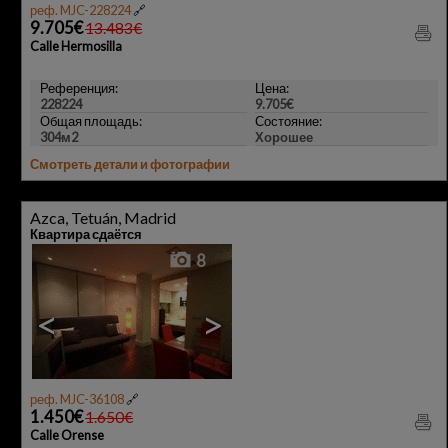
реф. MJC-228224
🔗
9.705€
13.483€
Calle Hermosilla
Референция:
Цена:
228224
9.705€
Общая площадь:
Состояние:
304м2
Хорошее
Смотреть детали и фотографии
Azca, Tetuán, Madrid
Квартира сдаётся
8
<
>
реф. MJC-36108
🔗
1.450€
1.650€
Calle Orense