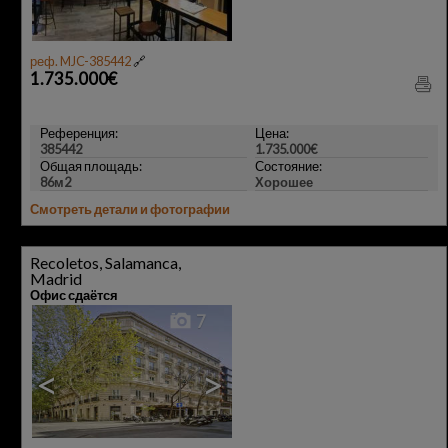
реф. MJC-385442
🔗
1.735.000€
Референция:
Цена:
385442
1.735.000€
Общая площадь:
Состояние:
86м2
Хорошее
Смотреть детали и фотографии
Recoletos, Salamanca,
Madrid
Офис сдаётся
7
<
>