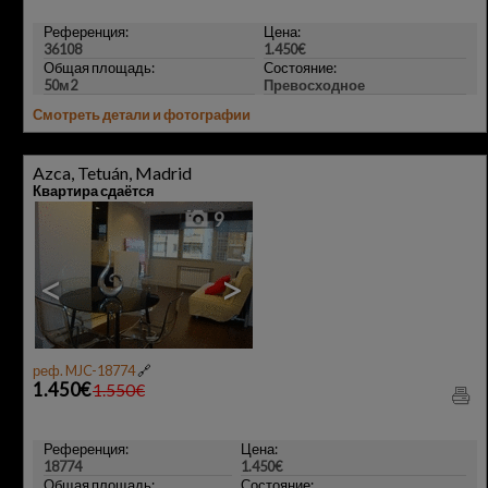
Референция:
Цена:
36108
1.450€
Общая площадь:
Состояние:
50м2
Превосходное
Смотреть детали и фотографии
Azca, Tetuán, Madrid
Квартира сдаётся
9
<
>
реф. MJC-18774
🔗
1.450€
1.550€
Референция:
Цена:
18774
1.450€
Общая площадь:
Состояние: