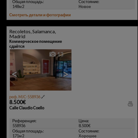
Общая площадь:
Состояние:
148м2
Новое
Смотреть детали и фотографии
Recoletos, Salamanca,
Madrid
Коммерческое помещение
сдаётся
13
<
>
реф. MJC-558936
🔗
8.500€
Calle Claudio Coello
Референция:
Цена:
558936
8.500€
Общая площадь:
Состояние:
171м2
Хорошее