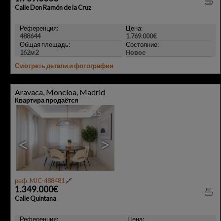
Calle Don Ramón de la Cruz
Референция:
Цена:
488644
1.769.000€
Общая площадь:
Состояние:
162м2
Новое
Смотреть детали и фотографии
Aravaca, Moncloa, Madrid
Квартира продаётся
35
<
>
реф. MJC-488481
🔗
1.349.000€
Calle Quintana
Референция:
Цена: