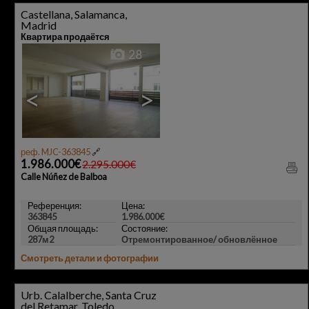
Castellana, Salamanca,
Madrid
Квартира продаётся
28
<
>
реф. MJC-363845
🔗
1.986.000€
2.295.000€
Calle Núñez de Balboa
Референция:
Цена:
363845
1.986.000€
Общая площадь:
Состояние:
287м2
Отремонтированное/ обновлённое
Смотреть детали и фотографии
Urb. Calalberche, Santa Cruz
del Retamar, Toledo