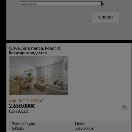
€
Goya, Salamanca, Madrid
Квартира продаётся
36
<
>
реф. MJC-542585
🔗
2.650.000€
Calle Alcalá
Референция:
Цена:
542585
2.650.000€