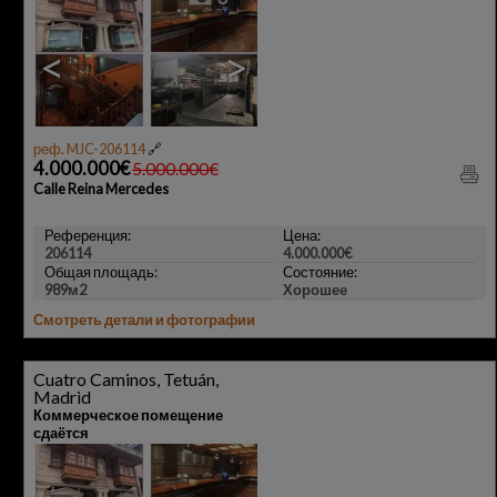
<
>
реф. MJC-206114
🔗
4.000.000€
5.000.000€
Calle Reina Mercedes
Референция:
Цена:
206114
4.000.000€
Общая площадь:
Состояние:
989м2
Хорошее
Смотреть детали и фотографии
Cuatro Caminos, Tetuán,
Madrid
Коммерческое помещение
сдаётся