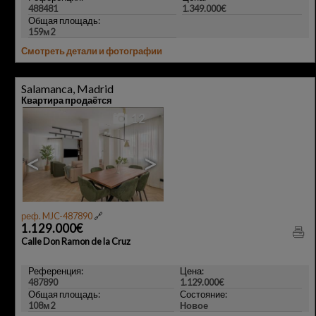
488481
1.349.000€
Общая площадь:
159м2
Смотреть детали и фотографии
Salamanca, Madrid
Квартира продаётся
12
<
>
реф. MJC-487890
🔗
1.129.000€
Calle Don Ramon de la Cruz
Референция:
Цена:
487890
1.129.000€
Общая площадь:
Состояние:
108м2
Новое