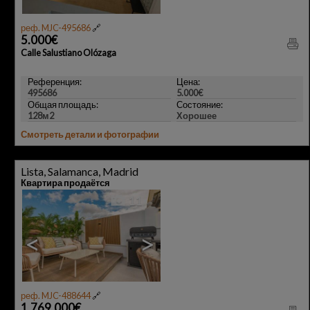
реф. MJC-495686
🔗
5.000€
Calle Salustiano Olózaga
Референция:
Цена:
495686
5.000€
Общая площадь:
Состояние:
128м2
Хорошее
Смотреть детали и фотографии
Lista, Salamanca, Madrid
Квартира продаётся
11
<
>
реф. MJC-488644
🔗
1.769.000€