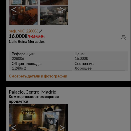
<
>
реф. MJC-228006
🔗
16.000€
18.000€
Calle Reina Mercedes
Референция:
Цена:
228006
16.000€
Общая площадь:
Состояние:
1.240м2
Хорошее
Смотреть детали и фотографии
Palacio, Centro, Madrid
Коммерческое помещение
продаётся
<
>