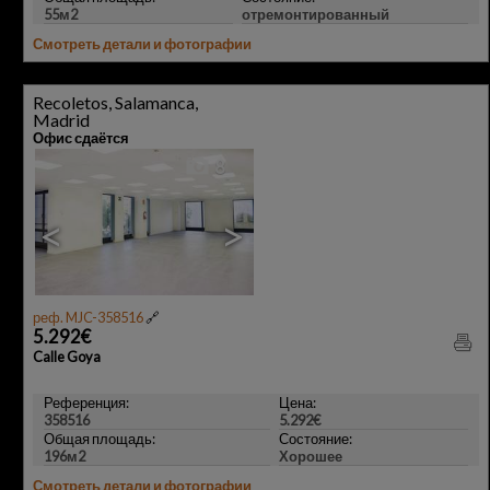
55м2
отремонтированный
Смотреть детали и фотографии
Recoletos, Salamanca,
Madrid
Офис сдаётся
8
<
>
реф. MJC-358516
🔗
5.292€
Calle Goya
Референция:
Цена:
358516
5.292€
Общая площадь:
Состояние:
196м2
Хорошее
Смотреть детали и фотографии