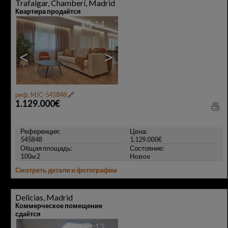
Trafalgar, Chamberí, Madrid
Квартира продаётся
14
<
>
реф. MJC-545848
🔗
1.129.000€
Референция:
Цена:
545848
1.129.000€
Общая площадь:
Состояние:
100м2
Новое
Смотреть детали и фотографии
Delicias, Madrid
Коммерческое помещение
сдаётся
13