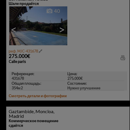
Шале продаётся
40
<
>
реф. MJC-431678
🔗
275.000€
Calle paris
Референция:
Цена:
431678
275.000€
Общая площадь:
Состояние:
354м2
Нужно улучшение
Смотреть детали и фотографии
Gaztambide, Moncloa,
Madrid
Коммерческое помещение
сдаётся