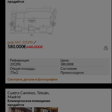
продаётся
2
<
>
реф. MJC-231290
🔗
580.000€
648.000€
Референция:
Цена:
231290
580.000€
Общая площадь:
Состояние:
77м2
Превосходное
Смотреть детали и фотографии
Cuatro Caminos, Tetuán,
Madrid
Коммерческое помещение
продаётся
3