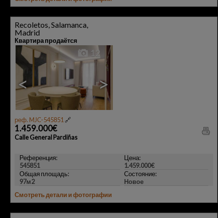
Recoletos, Salamanca,
Madrid
Квартира продаётся
12
<
>
реф. MJC-545851
🔗
1.459.000€
Calle General Pardiñas
Референция:
Цена:
545851
1.459.000€
Общая площадь:
Состояние:
97м2
Новое
Смотреть детали и фотографии