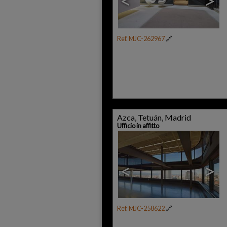
<
>
Ref. MJC-262967
🔗
Azca, Tetuán, Madrid
Ufficio in affitto
<
>
Ref. MJC-258622
🔗