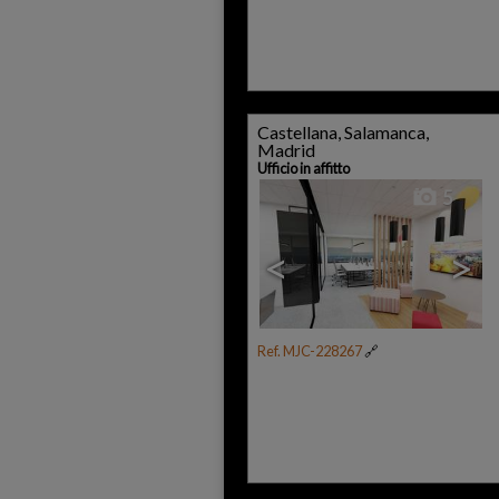
Castellana, Salamanca,
Madrid
Ufficio in affitto
5
<
>
Ref. MJC-228267
🔗