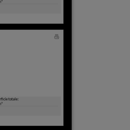
m²
ficie totale:
m²