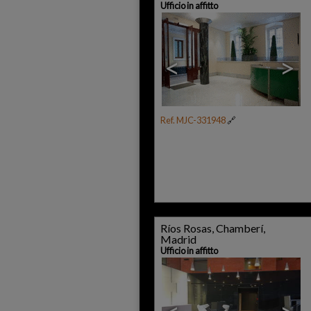
Ufficio in affitto
<
>
Ref. MJC-331948
🔗
Ríos Rosas, Chamberí,
Madrid
Ufficio in affitto