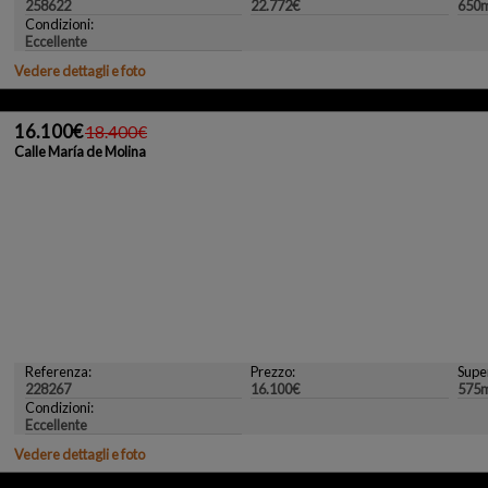
258622
22.772€
650
Condizioni:
Eccellente
Vedere dettagli e foto
16.100€
18.400€
Calle María de Molina
Referenza:
Prezzo:
Super
228267
16.100€
575
Condizioni:
Eccellente
Vedere dettagli e foto