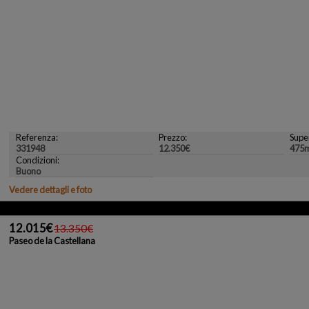
Referenza:
Prezzo:
Super
331948
12.350€
475
Condizioni:
Buono
Vedere dettagli e foto
12.015€
13.350€
Paseo de la Castellana