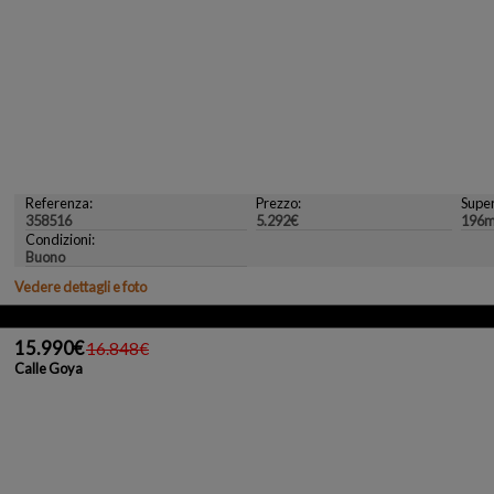
Referenza:
Prezzo:
Super
358516
5.292€
196m
Condizioni:
Buono
Vedere dettagli e foto
15.990€
16.848€
Calle Goya