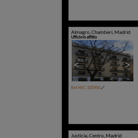
Almagro, Chamberí, Madrid
Ufficio in affitto
4
<
>
Ref. MJC-331950
🔗
Justicia, Centro, Madrid