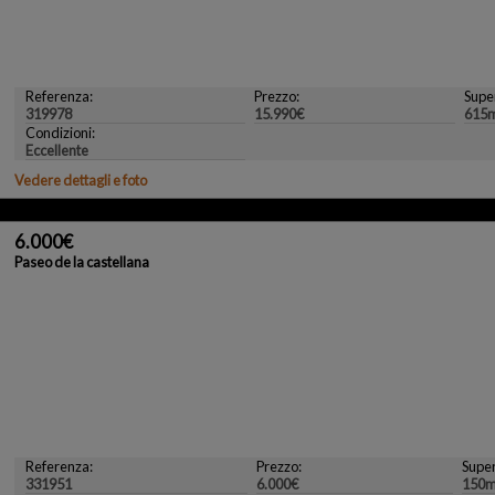
Referenza:
Prezzo:
Super
319978
15.990€
615
Condizioni:
Eccellente
Vedere dettagli e foto
6.000€
Paseo de la castellana
Referenza:
Prezzo:
Super
331951
6.000€
150m