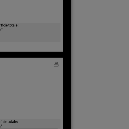
ficie totale:
m²
ficie totale:
²