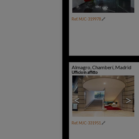
Ref. MJC-319978
🔗
Almagro, Chamberí, Madrid
Ufficio in affitto
<
>
Ref. MJC-331951
🔗