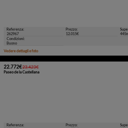
Referenza:
Prezzo:
Super
262967
12.015€
445
Condizioni:
Buono
Vedere dettagli e foto
22.772€
23.423€
Paseo de la Castellana
Referenza:
Prezzo:
Super