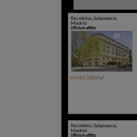
Recoletos, Salamanca,
Madrid
Ufficio in affitto
7
<
>
Ref. MJC-228224
🔗
Recoletos, Salamanca,
Madrid
Ufficio in affitto