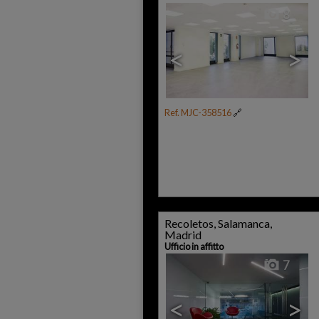
8
<
>
Ref. MJC-358516
🔗
Recoletos, Salamanca,
Madrid
Ufficio in affitto
7
<
>