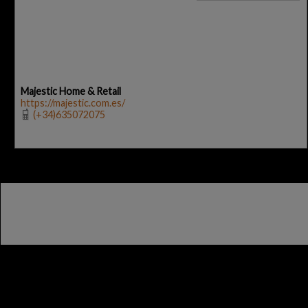
Majestic Home & Retail
https://majestic.com.es/
(+34)635072075