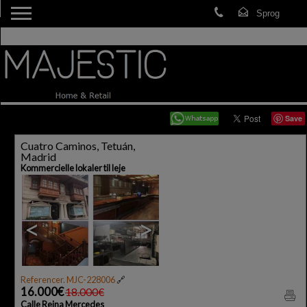
Save
Cuatro Caminos, Tetuán,
Madrid
Kommercielle lokaler til leje
<
>
Referencer. MJC-228006
🔗
16.000€
18.000€
Calle Reina Mercedes