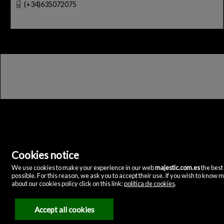
(+34)635072075
Cookies notice
We use cookies to make your experience in our web
majestic.com.es
the best
Majestic Home & Retail
possible. For this reason, we ask you to accept their use. If you wish to know 
C/ Velázquez, 12
about our cookies policy click on this link:
política de cookies
.
28001 Madrid
()
(+34)635072075
Accept all cookies
Juridisk meddelelse