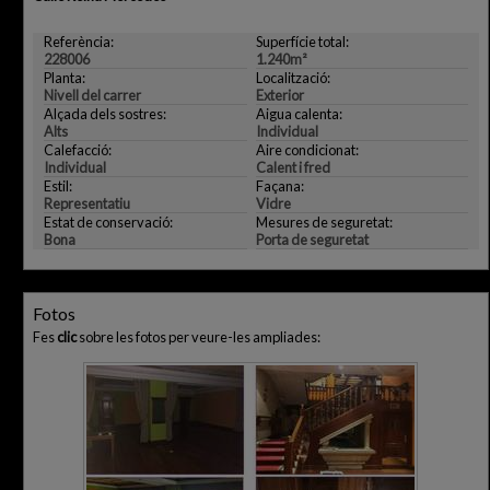
Referència:
Superfície total:
228006
1.240m²
Planta:
Localització:
Nivell del carrer
Exterior
Alçada dels sostres:
Aigua calenta:
Alts
Individual
Calefacció:
Aire condicionat:
Individual
Calent i fred
Estil:
Façana:
Representatiu
Vidre
Estat de conservació:
Mesures de seguretat:
Bona
Porta de seguretat
Fotos
Fes
clic
sobre les fotos per veure-les ampliades: