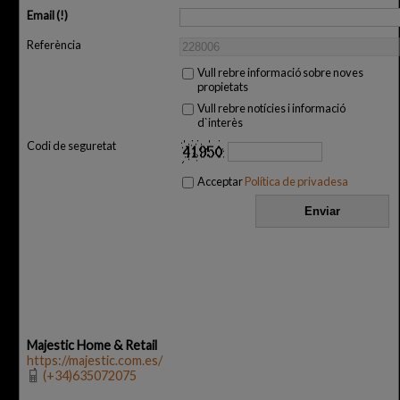
Email
Referència
Vull rebre informació sobre noves
propietats
Vull rebre notícies i informació
d`interès
Codi de seguretat
Acceptar
Política de privadesa
Majestic Home & Retail
https://majestic.com.es/
(+34)635072075