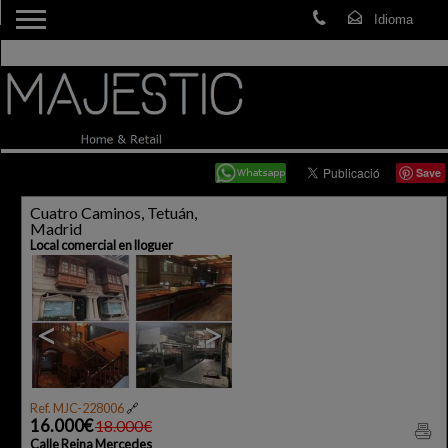
Save
Cuatro Caminos, Tetuán,
Madrid
Local comercial en lloguer
<
>
Ref. MJC-228006
🔗
16.000€
18.000€
Calle Reina Mercedes