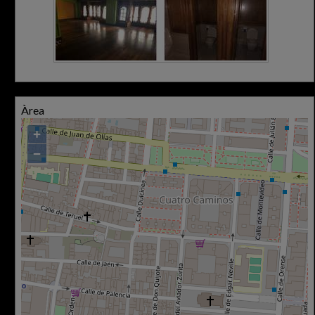
Àrea
+
−