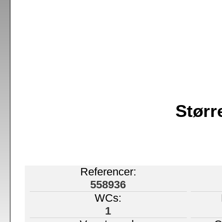
Størr
Referencer:
558936
WCs:
1