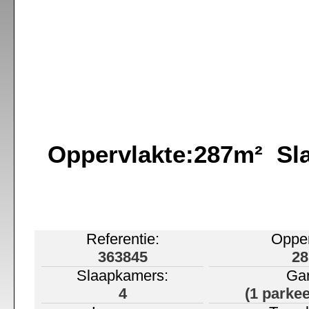
Oppervlakte:287m² S
Referentie:
Opper
363845
28
Slaapkamers:
Ga
4
(1 parke