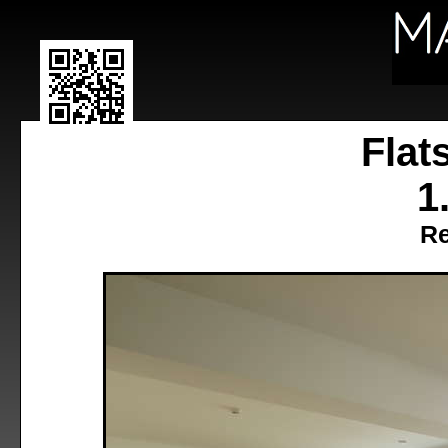
Flat
1
Re