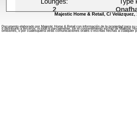
Lounges:
Type 
2
Onafha
Majestic Home & Retail,
C/ Velázquez, 
Terrassen:
Lig
1
Bu
Documento elaborado por Majestic Home & Retail con información de la propiedad para su c
o distribuirlo a terceros, ni total ni parcialmente, sin el consentimiento escrito de Majesti
omisiones, o por cualesquiera otras comunicaciones orales o escritas hechas a cualquier pa
Hoogte plafonds:
Type 
Hoog
G
Vloeren:
Type v
Hout
Alum
Huidige staat:
Veiligheid
Te renoveren
Veilig