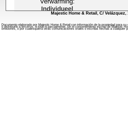
Verwarming:
Individueel
Majestic Home & Retail,
C/ Velázquez, 
Aantal kamers:
Vei
5
Documento elaborado por Majestic Home & Retail con información de la propiedad para su c
o distribuirlo a terceros, ni total ni parcialmente, sin el consentimiento escrito de Majesti
omisiones, o por cualesquiera otras comunicaciones orales o escritas hechas a cualquier pa